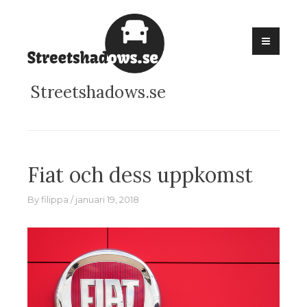
Skip
to
content
Streetshadows.se
Fiat och dess uppkomst
By
filippa
januari 19, 2018