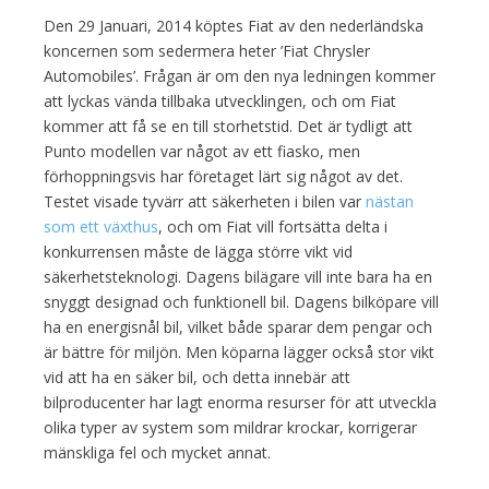
Den 29 Januari, 2014 köptes Fiat av den nederländska
koncernen som sedermera heter ’Fiat Chrysler
Automobiles’. Frågan är om den nya ledningen kommer
att lyckas vända tillbaka utvecklingen, och om Fiat
kommer att få se en till storhetstid. Det är tydligt att
Punto modellen var något av ett fiasko, men
förhoppningsvis har företaget lärt sig något av det.
Testet visade tyvärr att säkerheten i bilen var
nästan
som ett växthus
, och om Fiat vill fortsätta delta i
konkurrensen måste de lägga större vikt vid
säkerhetsteknologi. Dagens bilägare vill inte bara ha en
snyggt designad och funktionell bil. Dagens bilköpare vill
ha en energisnål bil, vilket både sparar dem pengar och
är bättre för miljön. Men köparna lägger också stor vikt
vid att ha en säker bil, och detta innebär att
bilproducenter har lagt enorma resurser för att utveckla
olika typer av system som mildrar krockar, korrigerar
mänskliga fel och mycket annat.