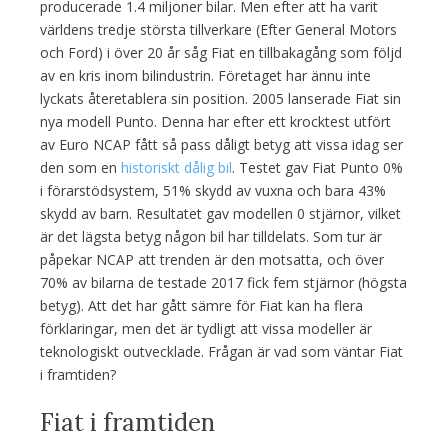
producerade 1.4 miljoner bilar. Men efter att ha varit
världens tredje största tillverkare (Efter General Motors
och Ford) i över 20 år såg Fiat en tillbakagång som följd
av en kris inom bilindustrin. Företaget har ännu inte
lyckats återetablera sin position. 2005 lanserade Fiat sin
nya modell Punto. Denna har efter ett krocktest utfört
av Euro NCAP fått så pass dåligt betyg att vissa idag ser
den som en
historiskt dålig bil
. Testet gav Fiat Punto 0%
i förarstödsystem, 51% skydd av vuxna och bara 43%
skydd av barn. Resultatet gav modellen 0 stjärnor, vilket
är det lägsta betyg någon bil har tilldelats. Som tur är
påpekar NCAP att trenden är den motsatta, och över
70% av bilarna de testade 2017 fick fem stjärnor (högsta
betyg). Att det har gått sämre för Fiat kan ha flera
förklaringar, men det är tydligt att vissa modeller är
teknologiskt outvecklade. Frågan är vad som väntar Fiat
i framtiden?
Fiat i framtiden