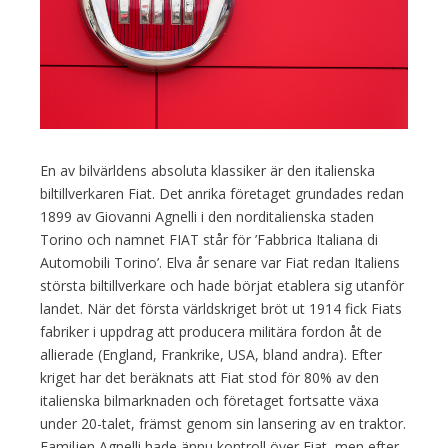
En av bilvärldens absoluta klassiker är den italienska
biltillverkaren Fiat. Det anrika företaget grundades redan
1899 av Giovanni Agnelli i den norditalienska staden
Torino och namnet FIAT står för ’Fabbrica Italiana di
Automobili Torino’. Elva år senare var Fiat redan Italiens
största biltillverkare och hade börjat etablera sig utanför
landet. När det första världskriget bröt ut 1914 fick Fiats
fabriker i uppdrag att producera militära fordon åt de
allierade (England, Frankrike, USA, bland andra). Efter
kriget har det beräknats att Fiat stod för 80% av den
italienska bilmarknaden och företaget fortsatte växa
under 20-talet, främst genom sin lansering av en traktor.
Familjen Agnelli hade ännu kontroll över Fiat, men efter