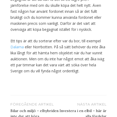
jämförelse med om du skulle köpa det helt nytt. Även
fast någon har använt fordonet innan så är det fullt
brukligt och du kommer kunna använda fordonet eller
maskinen precis som vanligt. Därför är det värt att
överväga att köpa begagnat istället för i nyskick.
Ett tips är att du sorterar efter var du bor, till exempel
Dalarna
eller Norrbotten. På så sätt behöver du inte åka
lika långt för att hämta hem objektet när du har vunnit
auktionen. Men om du inte har något emot att åka iväg
ett par timmar kan det vara värt att söka över hela
Sverige om du vill fynda något ordentligt.
Inläggsnavigering
FÖREGÅENDE ARTIKEL
NÄSTA ARTIKEL
Bilar och miljö – elhybriden
Investera i en elbil – här är
inte dyr att köra
alla fördelar