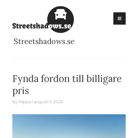
Skip
to
content
Streetshadows.se
Fynda fordon till billigare
pris
By
filippa
augusti 5, 2023