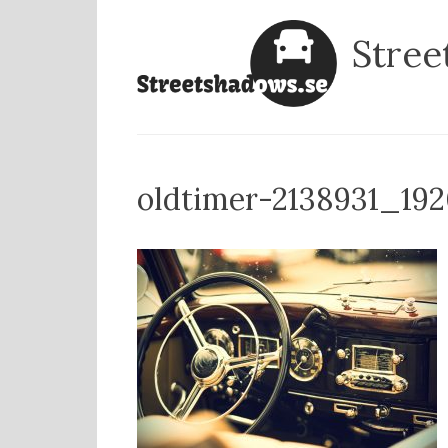
Skip
Stree
to
content
oldtimer-2138931_19