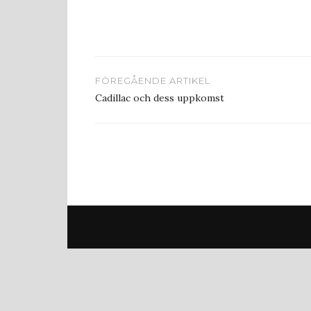
Inläggsnavigering
FÖREGÅENDE ARTIKEL
Cadillac och dess uppkomst