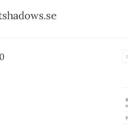
tshadows.se
Sö
20
ef
B
o
I