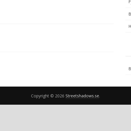
F
B
H
B
Copyright © 2026
Streetshadows.se
.