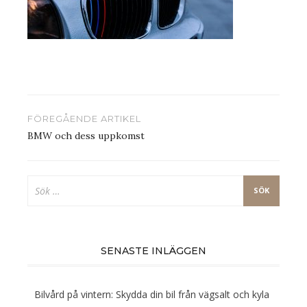
Inläggsnavigering
FÖREGÅENDE ARTIKEL
BMW och dess uppkomst
Sök
efter:
SENASTE INLÄGGEN
Bilvård på vintern: Skydda din bil från vägsalt och kyla