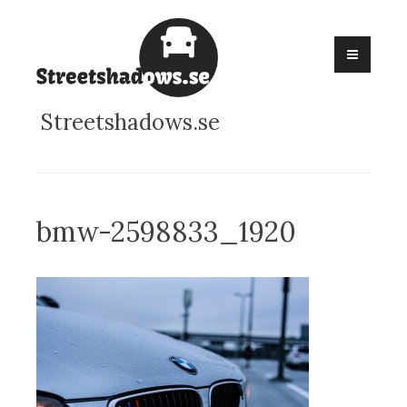
Skip
to
content
Streetshadows.se
bmw-2598833_1920