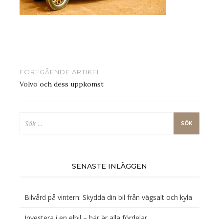
Inläggsnavigering
FÖREGÅENDE ARTIKEL
Volvo och dess uppkomst
Sök
efter:
SENASTE INLÄGGEN
Bilvård på vintern: Skydda din bil från vägsalt och kyla
Investera i en elbil – här är alla fördelar