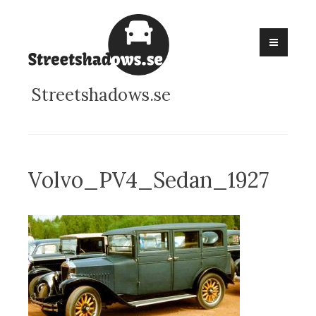
Skip
to
content
Streetshadows.se
Volvo_PV4_Sedan_1927