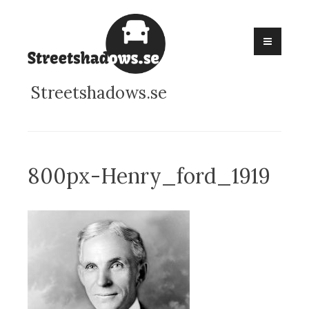
Skip
to
content
Streetshadows.se
800px-Henry_ford_1919