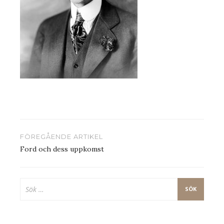
Inläggsnavigering
FÖREGÅENDE ARTIKEL
Ford och dess uppkomst
Sök
efter: